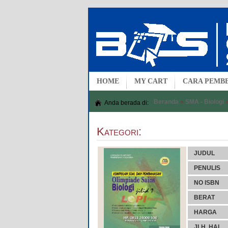
HOME
MY CART
CARA PEMB
Beranda
»
SMA - Biologi
Anda berada di:
Kategori:
JUDUL
PENULIS
NO ISBN
BERAT
HARGA
JLH. HAL