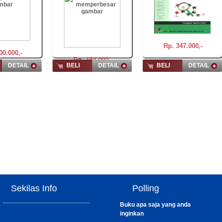
Rp. 347.000,-
00.000,-
Rp. 184.000,-
DETAIL
BELI
DETAIL
BELI
DETAIL
Sekilas Info
Polling
Buku apa saja yang anda
inginkan