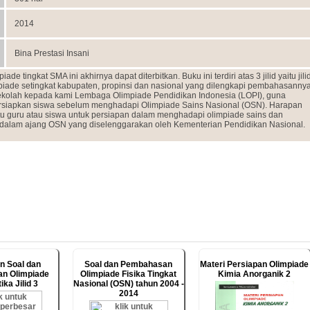
2014
Bina Prestasi Insani
ingkat SMA ini akhirnya dapat diterbitkan. Buku ini terdiri atas 3 jilid yaitu jili
mpiade setingkat kabupaten, propinsi dan nasional yang dilengkapi pembahasannya
sekolah kepada kami Lembaga Olimpiade Pendidikan Indonesia (LOPI), guna
apkan siswa sebelum menghadapi Olimpiade Sains Nasional (OSN). Harapan
tu guru atau siswa untuk persiapan dalam menghadapi olimpiade sains dan
i dalam ajang OSN yang diselenggarakan oleh Kementerian Pendidikan Nasional.
n Soal dan
Soal dan Pembahasan
Materi Persiapan Olimpiade
n Olimpiade
Olimpiade Fisika Tingkat
Kimia Anorganik 2
ka Jilid 3
Nasional (OSN) tahun 2004 -
2014