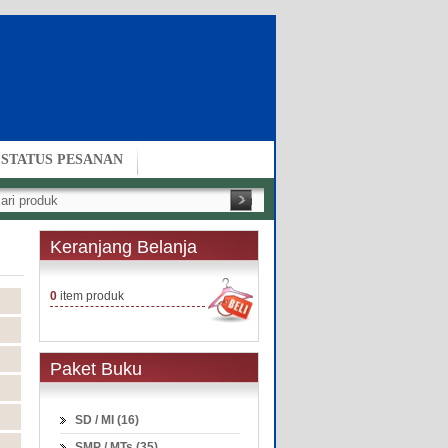
STATUS PESANAN
Keranjang Belanja
0
item produk
Paket Buku
SD / MI (16)
SMP / MTs (35)