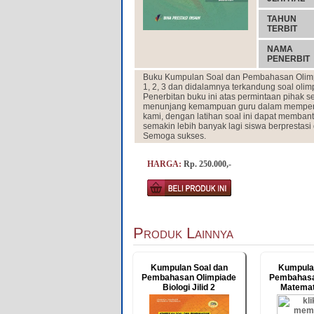
TAHUN
TERBIT
NAMA
PENERBIT
Buku Kumpulan Soal dan Pembahasan Olimpiade t
1, 2, 3 dan didalamnya terkandung soal oli
Penerbitan buku ini atas permintaan pihak 
menunjang kemampuan guru dalam mempersi
kami, dengan latihan soal ini dapat memban
semakin lebih banyak lagi siswa berprestas
Semoga sukses.
HARGA:
Rp. 250.000,-
Produk Lainnya
Kumpulan Soal dan
Kumpula
Pembahasan Olimpiade
Pembahasa
Biologi Jilid 2
Matemati