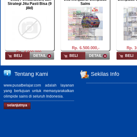
Strategi Jitu Pasti Bisa (9
Sains
jilid)
Rp. 6.500.000,-
Rp. 1
Rp. 4.000.000,-
BELI
DETAIL
BELI
DETAIL
BELI
Tentang Kami
Sekilas Info
www.pusatbelajar.com adalah layanan
yang bertujuan untuk memasyarakatkan
olimpide sains di seluruh Indonesia.
selanjutnya