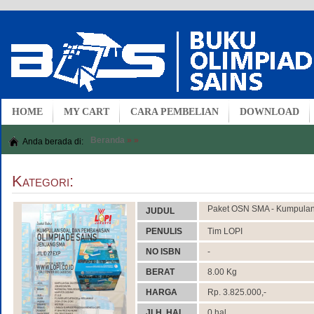
HOME
MY CART
CARA PEMBELIAN
DOWNLOAD
Beranda
»
»
Anda berada di:
Kategori:
Paket OSN SMA - Kumpulan
JUDUL
PENULIS
Tim LOPI
NO ISBN
-
BERAT
8.00 Kg
HARGA
Rp. 3.825.000,-
JLH. HAL
0 hal